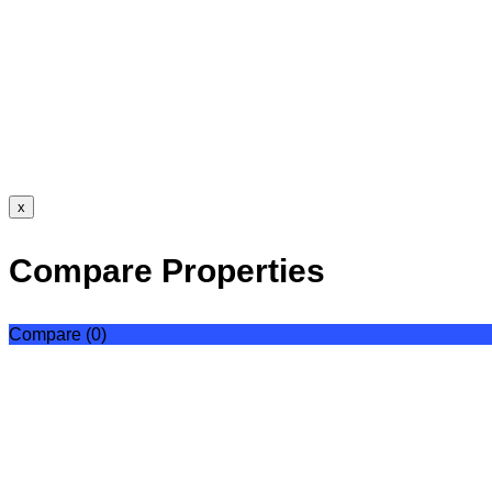
x
Compare Properties
Compare (
0
)