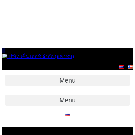
การกำกับดูแลกิจการที่ดี
ห้องข่าว
56-1 One Report และรายงานการพัฒนาอย่างยั่งยืน
ภาพวิดีโอและเอกสารนำเสนอ
สอบถามข้อมูลนักลงทุน
แจ้งเบาะแสการทุจริตและคอร์รัปชัน
นโยบายความเป็นส่วนตัว
ติดต่อเรา
Menu
Menu
แบบ 56-1 One Report