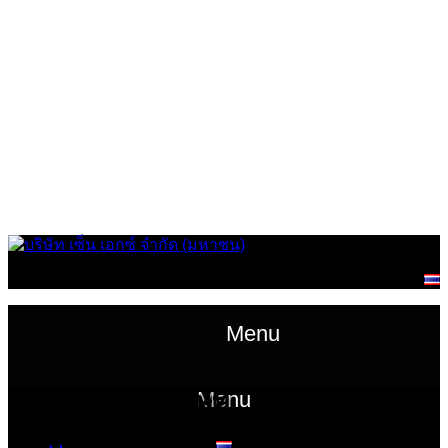
หน้าหลักนักลงทุนสัมพันธ์
ข้อมูลทางการเงิน
ราคาหลักทรัพย์
ข้อมูลสำหรับผู้ถือหุ้น
การกำกับดูแลกิจการที่ดี
ห้องข่าว
56-1 One Report และรายงานการพัฒนาอย่างยั่งยืน
ภาพวิดีโอและเอกสารนำเสนอ
สอบถามข้อมูลนักลงทุน
แจ้งเบาะแสการทุจริตและคอร์รัปชัน
นโยบายความเป็นส่วนตัว
ติดต่อเรา
Menu
Menu
เอกสารสำคัญบริษัท